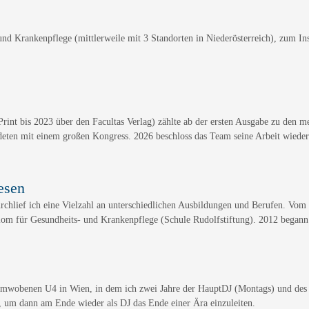
nd Krankenpflege (mittlerweile mit 3 Standorten in Niederösterreich), zum Inst
rint bis 2023 über den Facultas Verlag) zählte ab der ersten Ausgabe zu den m
eten mit einem großen Kongress. 2026 beschloss das Team seine Arbeit wieder
esen
chlief ich eine Vielzahl an unterschiedlichen Ausbildungen und Berufen. Vom R
lom für Gesundheits- und Krankenpflege (Schule Rudolfstiftung). 2012 bega
numwobenen U4 in Wien, in dem ich zwei Jahre der HauptDJ (Montags) und de
 um dann am Ende wieder als DJ das Ende einer Ära einzuleiten.