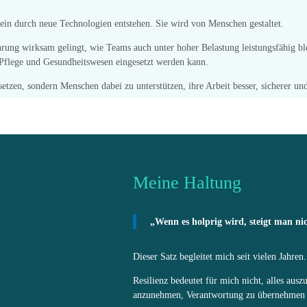
ein durch neue Technologien entstehen. Sie wird von Menschen gestaltet.
rung wirksam gelingt, wie Teams auch unter hoher Belastung leistungsfähig ble
 Pflege und Gesundheitswesen eingesetzt werden kann.
setzen, sondern Menschen dabei zu unterstützen, ihre Arbeit besser, sicherer un
Meine Haltung
„Wenn es holprig wird, steigt man nic
Dieser Satz begleitet mich seit vielen Jahren.
Resilienz bedeutet für mich nicht, alles aus
anzunehmen, Verantwortung zu übernehmen 