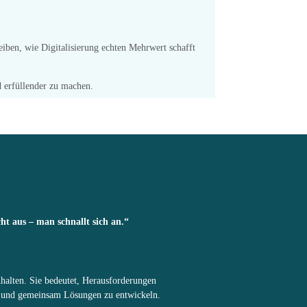
iben, wie Digitalisierung echten Mehrwert schafft
d erfüllender zu machen.
ht aus – man schnallt sich an.“
zuhalten. Sie bedeutet, Herausforderungen
und gemeinsam Lösungen zu entwickeln.